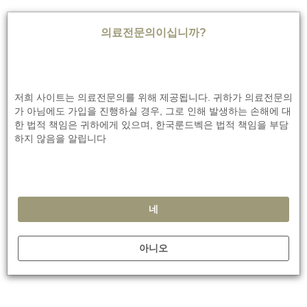
팔카이 교수와 연구진은 환자에게서 나타나는 운동 효과를 더 정확
히 파악하기 위해 10년 이상 조현병을 앓은 환자 20명을 대상으로
의료전문의이십니까?
연구를 진행했습니다. 6주간 꾸준한 유산소 지구력 훈련(주 3회 사
이클 머신 30분)과 주 2회 컴퓨터 보조 인지 재활 프로그램을 지속
6
한 결과, 전반적 기능이 20%나 개선되었습니다.
There was also significant improvement in severity of negative
저희 사이트는 의료전문의를 위해 제공됩니다. 귀하가 의료전문의
symptoms, cognitive performance, social/leisure activities and
가 아님에도 가입을 진행하실 경우, 그로 인해 발생하는 손해에 대
household functioning.
한 법적 책임은 귀하에게 있으며, 한국룬드벡은 법적 책임을 부담
하지 않음을 알립니다
또한 음성 증상의 중증도, 인지 수행 능력, 사회 및 여가 활동, 가사
노동 능력이 유의미하게 호전되었습니다.
A control group of patients, who also had cognitive remediation
but played table football instead of taking aerobic exercise
네
experienced a cognitive benefit but did not show improvements
in global functioning.
아니오
인지 재활은 받았으나 유산소 운동 대신 테이블 풋볼 게임을 진행
한 대조군 환자들은 인지 기능 측면에서 효과는 있었으나 전반적
기능이 개선되지는 않았습니다.
Antipsychotics help 60-80% of patients reducing their positive