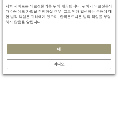
(tangles) 사이의 연관성을 매개하
저희 사이트는 의료전문의를 위해 제공됩니다. 귀하가 의료전문의
는 것으로 보인다
가 아님에도 가입을 진행하실 경우, 그로 인해 발생하는 손해에 대
한 법적 책임은 귀하에게 있으며, 한국룬드벡은 법적 책임을 부담
하지 않음을 알립니다
MCI patients who later converted to AD dementia had
accelerated P-tau217 rise when compared to other people with
MCI. P-tau217 did not change in amyloid-β-negative participants.
나중에 알츠하이머 치매로 전환된 MCI 환자는 다른 MCI 환자에 비
네
해 P-타우217(P-tau217) 상승이 가속화되었다. P-타우217(P-
tau217)은 아밀로이드-베타-음성 참가자에서는 변화되지 않았다.
아니오
In people who are cognitively unimpaired, it might be necessary
to combine P-tau with plasma Aβ42/Aβ40 ratio to detect Aβ
pathology and predict cognitive decline, Professor Hansson said.
But it does seem that soluble P-tau mediates the association
between plaques and tangles.
인지 장애가 없는 사람들의 경우 아밀로이드 베타(Aβ) 병리를 감지
하고 인지 저하를 예측하기 위해 P-타우(P-tau)와 혈장 아밀로이드
베타 42/아밀로이드 베타40(Aβ42/Aβ40) 비율을 결합하는 것이 필