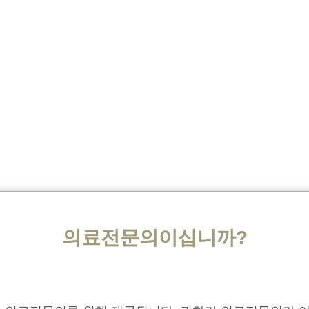
훈련을 받지 않은 의료진 교육
, and to refer patients to the dementia care team
훈련시키고 환자들을 치매 치료 팀으로 이관
early AD and help HCPs decide whether a patient continues with the ful
로세스를 진행할지에 대해 의료진이 결정할 수 있는 진단 프로세스 설계
and possible outcome of diagnostic tests
그에 따라 얻을 수 있는 결과를 알고 싶어
의료전문의이십니까?
gations are used to confirm AD and inform treatment options, said Profe