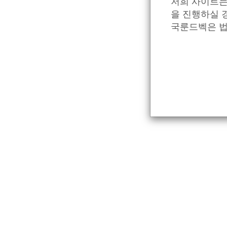
Wiesje van der Flier.
저희 사이트는
을 진행하실 
위 제 반 데르 플리에르(Wiesje van der Flier) 
국룬드벡은 법
택지를 고지하는 데 사용됩니다.
Close communication with patients is essential throughou
involving healthcare professionals, patients, and caregiver
이때 환자와 긴밀히 소통하는 것이 진단 테스트의 핵심이라고
르면 다음 네 가지의 주제에 대해 이야기를 나누는 것이 가
The goal of the diagnostic test
진단 테스트의 목표
Reasons why a test cannot be done
테스트가 진행될 수 없는 이유
The possible outcome of the test
테스트를 통해 얻을 수 있는 결과
Considerations in deciding whether to do or not to do 
테스트 진행 여부를 결정하기 위한 고려 요소